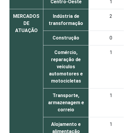
Centro-Oeste
1
MERCADOS
Indústria de
2
DE
transformação
ATUAÇÃO
Construção
0
Comércio,
1
reparação de
veículos
automotores e
motocicletas
Transporte,
1
armazenagem e
correio
Alojamento e
1
alimentação