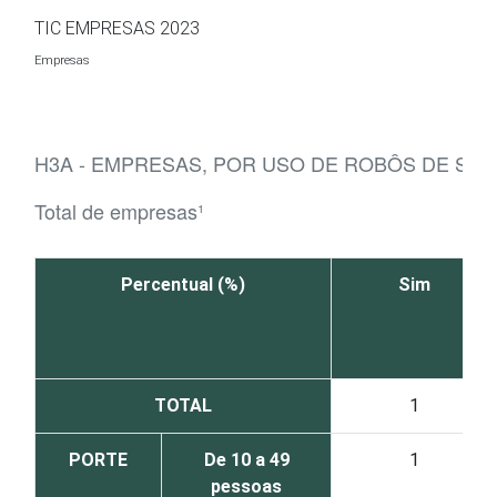
Ir para o conteúdo
TIC EMPRESAS 2023
Empresas
H3A - EMPRESAS, POR USO DE ROBÔS DE SER
Total de empresas¹
Percentual (%)
Sim
TOTAL
1
PORTE
De 10 a 49
1
pessoas