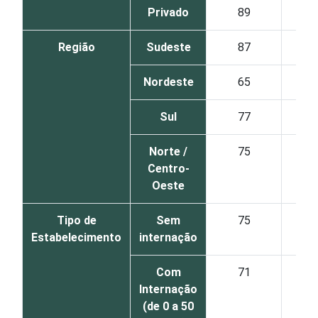
Privado
89
Região
Sudeste
87
Nordeste
65
Sul
77
Norte /
75
Centro-
Oeste
Tipo de
Sem
75
Estabelecimento
internação
Com
71
Internação
(de 0 a 50