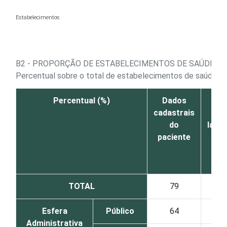
Ir para o conteúdo
Estabelecimentos
B2 - PROPORÇÃO DE ESTABELECIMENTOS DE SAÚDE, P
Percentual sobre o total de estabelecimentos de saúde que
Percentual (%)
Dados
Res
cadastrais
de 
do
labor
paciente
TOTAL
79
Esfera
Público
64
Administrativa