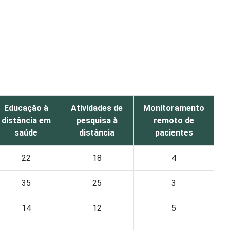
Educação à
Atividades de
Monitoramento
distância em
pesquisa à
remoto de
saúde
distância
pacientes
22
18
4
35
25
3
14
12
5