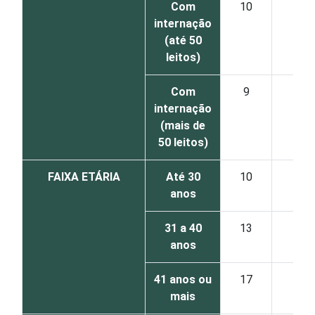
Com
10
2
internação
(até 50
leitos)
Com
9
11
internação
(mais de
50 leitos)
FAIXA ETÁRIA
Até 30
10
4
anos
31 a 40
13
4
anos
41 anos ou
17
14
mais