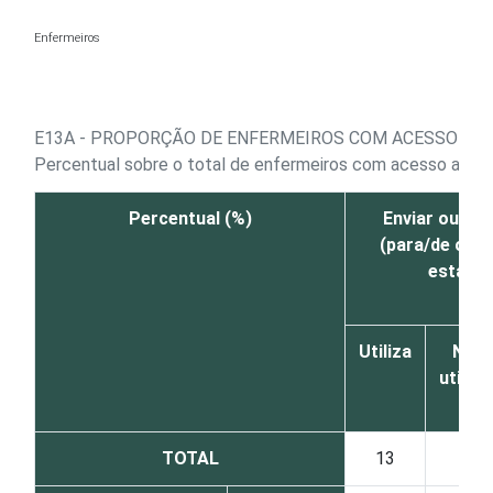
Ir para o conteúdo
Enfermeiros
E13A - PROPORÇÃO DE ENFERMEIROS COM ACESSO A C
Percentual sobre o total de enfermeiros com acesso a c
Percentual (%)
Enviar ou re
(para/de outr
estabel
Utiliza
Não
utiliza
TOTAL
13
6