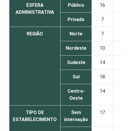
ESFERA
Público
16
7
ADMINISTRATIVA
Privado
7
5
REGIÃO
Norte
7
4
Nordeste
10
9
Sudeste
14
4
Sul
18
8
Centro-
14
5
Oeste
TIPO DE
Sem
17
4
ESTABELECIMENTO
internação