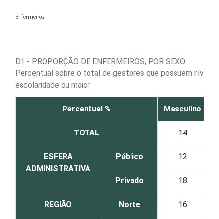
Ir para o conteúdo
Enfermeiros
D1 - PROPORÇÃO DE ENFERMEIROS, POR SEXO
Percentual sobre o total de gestores que possuem nível su
escolaridade ou maior
Percentual %
Masculino
F
TOTAL
14
ESFERA
Público
12
ADMINISTRATIVA
Privado
18
REGIÃO
Norte
16