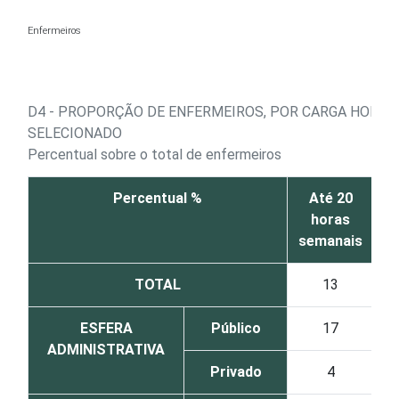
Ir para o conteúdo
Enfermeiros
D4 - PROPORÇÃO DE ENFERMEIROS, POR CARGA HORÁ
SELECIONADO
Percentual sobre o total de enfermeiros
Percentual %
Até 20
horas
4
semanais
s
TOTAL
13
ESFERA
Público
17
ADMINISTRATIVA
Privado
4