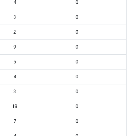
4
0
3
0
2
0
9
0
5
0
4
0
3
0
18
0
7
0