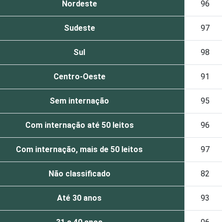
Nordeste
96
Sudeste
97
Sul
98
Centro-Oeste
91
Sem internação
95
Com internação até 50 leitos
96
Com internação, mais de 50 leitos
97
Não classificado
82
Até 30 anos
93