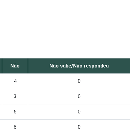
Não
Não sabe/Não respondeu
4
0
3
0
5
0
6
0