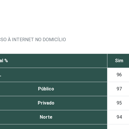
SO À INTERNET NO DOMICÍLIO
al %
Sim
L
96
Público
97
Privado
95
Norte
94