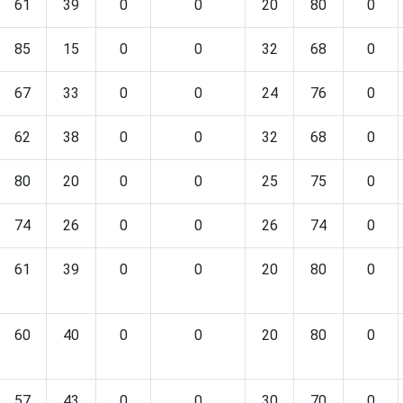
61
39
0
0
20
80
0
85
15
0
0
32
68
0
67
33
0
0
24
76
0
62
38
0
0
32
68
0
80
20
0
0
25
75
0
74
26
0
0
26
74
0
61
39
0
0
20
80
0
60
40
0
0
20
80
0
57
43
0
0
30
70
0