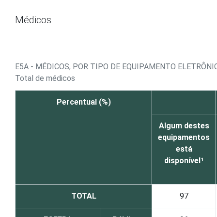
Ir para o conteúdo
Médicos
E5A - MÉDICOS, POR TIPO DE EQUIPAMENTO ELETRÔN
Total de médicos
Percentual (%)
Algum destes
equipamentos
está
disponível¹
TOTAL
97