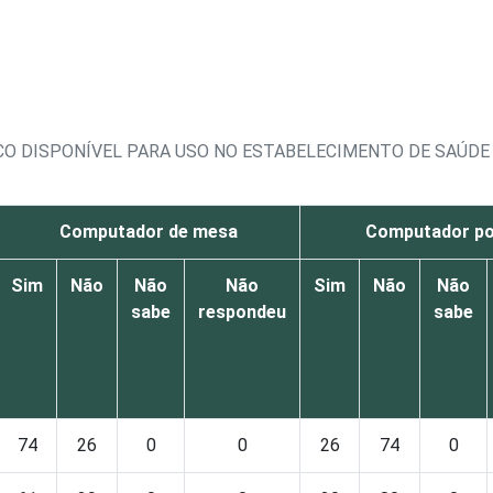
ICO DISPONÍVEL PARA USO NO ESTABELECIMENTO DE SAÚDE
Computador de mesa
Computador por
Sim
Não
Não
Não
Sim
Não
Não
sabe
respondeu
sabe
74
26
0
0
26
74
0