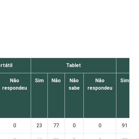
tátil
Tablet
Não
Sim
Não
Não
Não
Sim
respondeu
sabe
respondeu
0
23
77
0
0
91