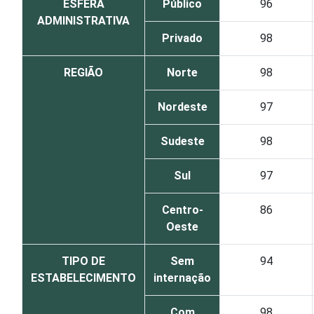
ESFERA
Público
96
ADMINISTRATIVA
Privado
98
REGIÃO
Norte
98
Nordeste
97
Sudeste
98
Sul
97
Centro-
86
Oeste
TIPO DE
Sem
94
ESTABELECIMENTO
internação
Com
98