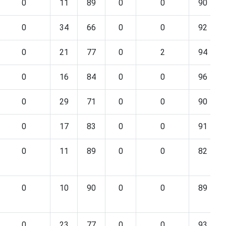
0
11
89
0
0
90
0
34
66
0
0
92
0
21
77
0
2
94
0
16
84
0
0
96
0
29
71
0
0
90
0
17
83
0
0
91
0
11
89
0
0
82
0
10
90
0
0
89
0
23
77
0
0
93