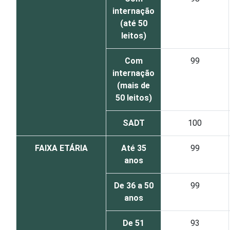
internação
(até 50
leitos)
Com
99
internação
(mais de
50 leitos)
SADT
100
FAIXA ETÁRIA
Até 35
99
anos
De 36 a 50
99
anos
De 51
93