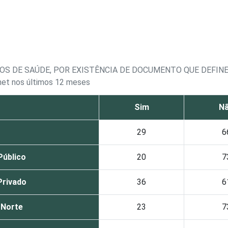
OS DE SAÚDE, POR EXISTÊNCIA DE DOCUMENTO QUE DEFIN
rnet nos últimos 12 meses
Sim
N
29
6
Público
20
7
Privado
36
6
Norte
23
7