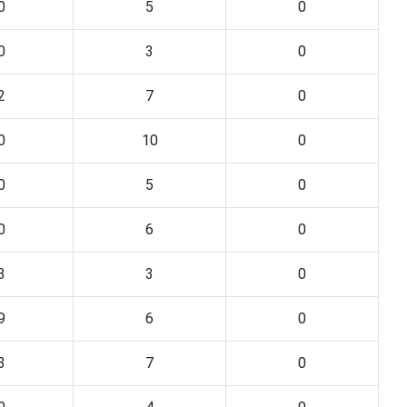
0
5
0
0
3
0
2
7
0
0
10
0
0
5
0
0
6
0
3
3
0
9
6
0
3
7
0