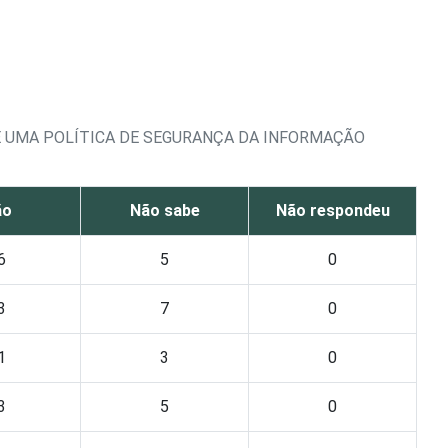
E UMA POLÍTICA DE SEGURANÇA DA INFORMAÇÃO
ão
Não sabe
Não respondeu
6
5
0
3
7
0
1
3
0
3
5
0