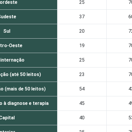
ordeste
25
7
Sudeste
37
6
Sul
20
7
tro-Oeste
19
7
internação
25
7
ão (até 50 leitos)
23
7
 (mais de 50 leitos)
54
4
o à diagnose e terapia
45
4
Capital
40
5