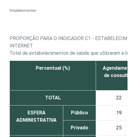
Ir para o conteúdo
Estabelecimentos
PROPORÇÃO PARA O INDICADOR C1 - ESTABELECIMENTO
INTERNET
Total de estabelecimentos de saúde que utilizaram a Inte
Percentual (%)
Agendamento
de consultas
TOTAL
22
ESFERA
Público
19
ADMINISTRATIVA
Privado
25