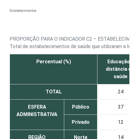
Ir para o conteúdo
Estabelecimentos
PROPORÇÃO PARA O INDICADOR C2 – ESTABELECIMENT
Total de estabelecimentos de saúde que utilizaram a Inte
Percentual (%)
Educação a
distância em
saúde
TOTAL
24
ESFERA
Público
37
ADMINISTRATIVA
Privado
12
REGIÃO
Norte
14