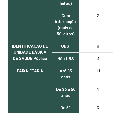
leitos)
Com
2
internação
(mais de
50 leitos)
IDENTIFICAÇÃO DE
UBS
8
UNIDADE BÁSICA
DE SAÚDE Pública
Não UBS
4
FAIXA ETÁRIA
Até 35
11
anos
De 36 a 50
1
anos
De 51
3