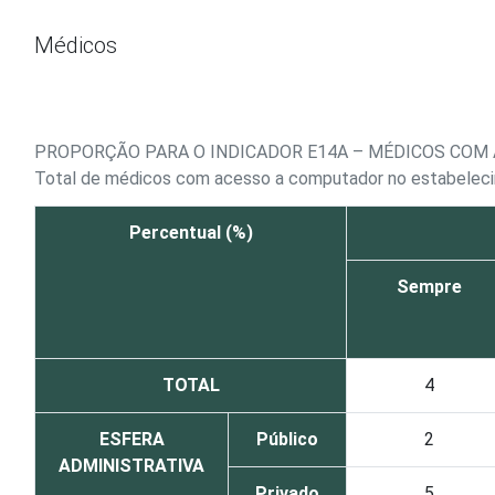
Ir para o conteúdo
Médicos
PROPORÇÃO PARA O INDICADOR E14A – MÉDICOS COM 
Total de médicos com acesso a computador no estabelec
Percentual (%)
Sempre
TOTAL
4
ESFERA
Público
2
ADMINISTRATIVA
Privado
5