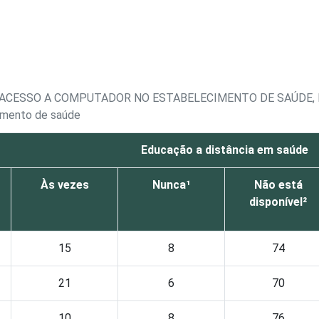
ACESSO A COMPUTADOR NO ESTABELECIMENTO DE SAÚDE, 
imento de saúde
Educação a distância em saúde
Às vezes
Nunca¹
Não está
disponível²
15
8
74
21
6
70
10
8
76