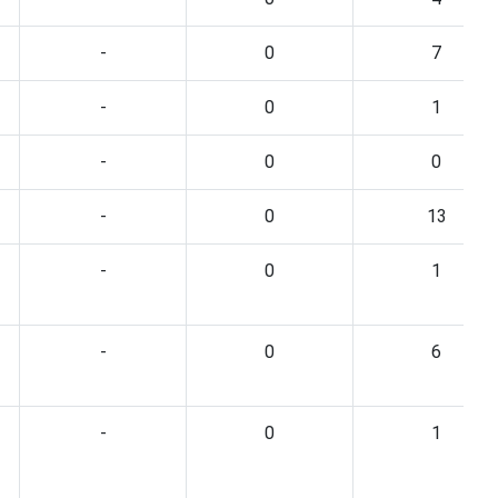
-
0
7
-
0
1
-
0
0
-
0
13
-
0
1
-
0
6
-
0
1