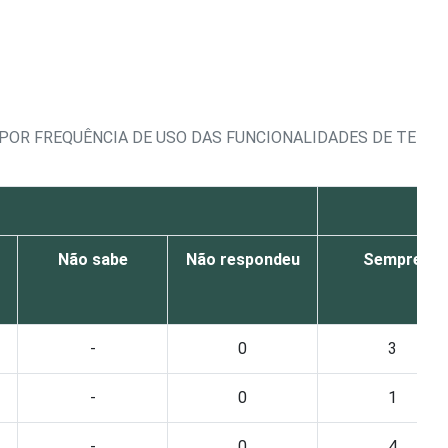
POR FREQUÊNCIA DE USO DAS FUNCIONALIDADES DE TELES
Não sabe
Não respondeu
Sempre
-
0
3
-
0
1
-
0
4