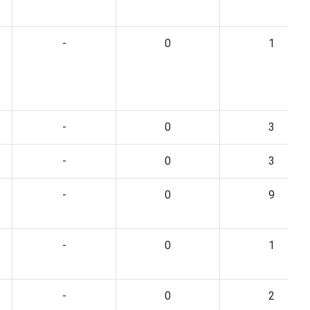
-
0
1
-
0
3
-
0
3
-
0
9
-
0
1
-
0
2