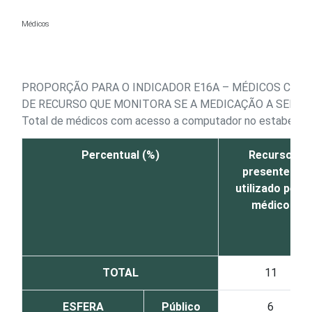
Ir para o conteúdo
Médicos
PROPORÇÃO PARA O INDICADOR E16A – MÉDICOS COM
DE RECURSO QUE MONITORA SE A MEDICAÇÃO A SER A
Total de médicos com acesso a computador no estabelec
Percentual (%)
Recurso
presente e
utilizado pelo
médico
TOTAL
11
ESFERA
Público
6