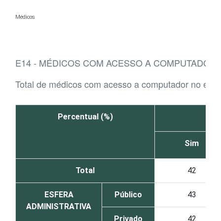
Ir para o conteúdo
Médicos
E14 - MÉDICOS COM ACESSO A COMPUTADOR 
Total de médicos com acesso a computador no est
Percentual (%)
Sim
Total
42
ESFERA
Público
43
ADMINISTRATIVA
Privado
42