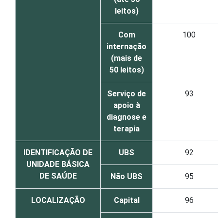
leitos)
Com
100
internação
(mais de
50 leitos)
Serviço de
93
apoio à
diagnose e
terapia
IDENTIFICAÇÃO DE
UBS
92
UNIDADE BÁSICA
DE SAÚDE
Não UBS
95
LOCALIZAÇÃO
Capital
96