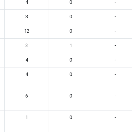
4
0
-
8
0
-
12
0
-
3
1
-
4
0
-
4
0
-
6
0
-
1
0
-