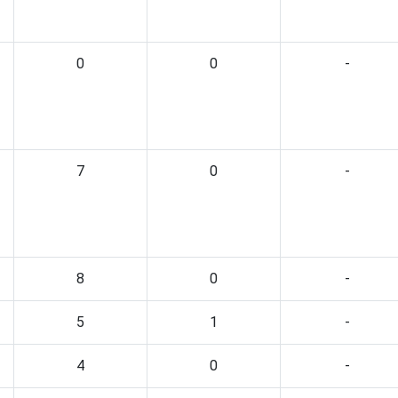
0
0
-
7
0
-
8
0
-
5
1
-
4
0
-