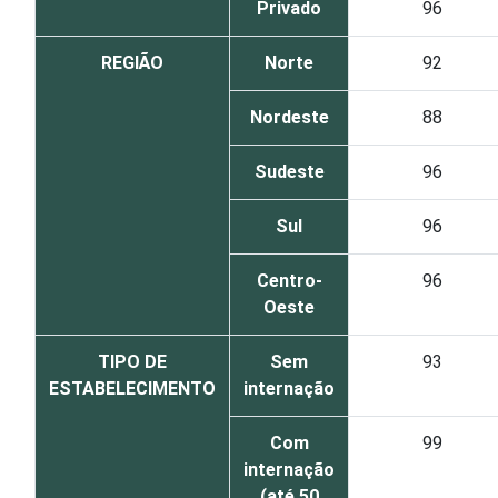
Privado
96
REGIÃO
Norte
92
Nordeste
88
Sudeste
96
Sul
96
Centro-
96
Oeste
TIPO DE
Sem
93
ESTABELECIMENTO
internação
Com
99
internação
(até 50