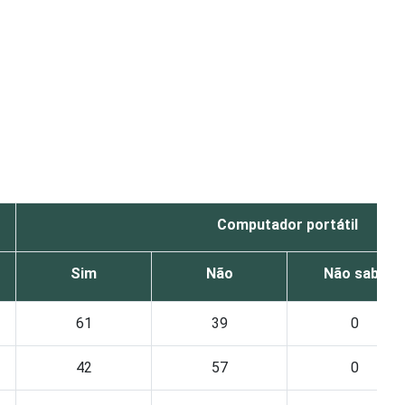
Computador portátil
Sim
Não
Não sabe
61
39
0
42
57
0