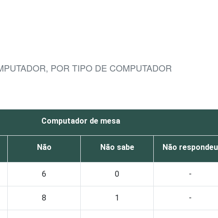
OMPUTADOR, POR TIPO DE COMPUTADOR
Computador de mesa
Não
Não sabe
Não respondeu
6
0
-
8
1
-