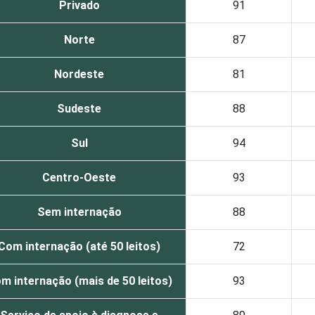
Privado
91
Norte
87
Nordeste
81
Sudeste
88
Sul
94
Centro-Oeste
93
Sem internação
88
Com internação (até 50 leitos)
72
m internação (mais de 50 leitos)
93