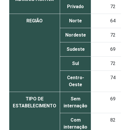
Privado
72
REGIÃO
Norte
64
Nordeste
72
Sudeste
69
Sul
72
Centro-
74
Oeste
TIPO DE
Sem
69
ESTABELECIMENTO
internação
Com
82
internação