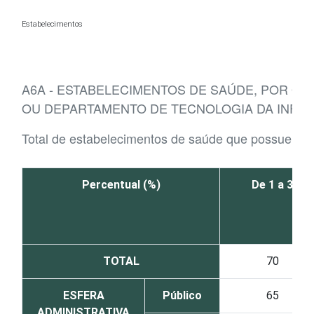
Ir para o conteúdo
Estabelecimentos
A6A - ESTABELECIMENTOS DE SAÚDE, POR Q
OU DEPARTAMENTO DE TECNOLOGIA DA INFO
Total de estabelecimentos de saúde que possuem d
Percentual (%)
De 1 a 3
TOTAL
70
ESFERA
Público
65
ADMINISTRATIVA