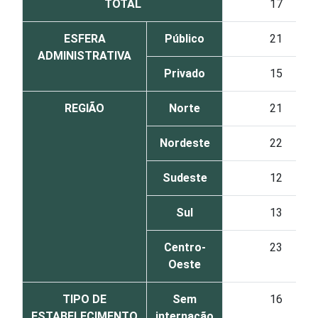
TOTAL
17
ESFERA
Público
21
ADMINISTRATIVA
Privado
15
REGIÃO
Norte
21
Nordeste
22
Sudeste
12
Sul
13
Centro-
23
Oeste
TIPO DE
Sem
16
ESTABELECIMENTO
internação