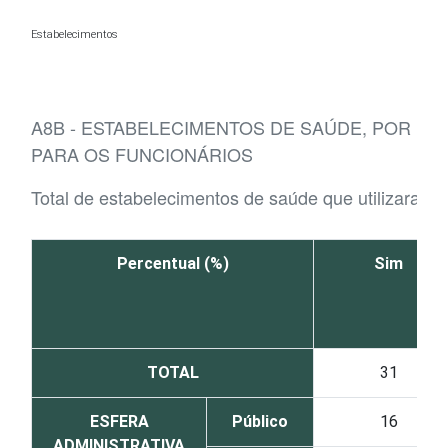
Ir para o conteúdo
Estabelecimentos
A8B - ESTABELECIMENTOS DE SAÚDE, POR E
PARA OS FUNCIONÁRIOS
Total de estabelecimentos de saúde que utilizaram 
Percentual (%)
Sim
TOTAL
31
ESFERA
Público
16
ADMINISTRATIVA