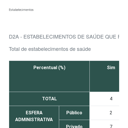
Ir para o conteúdo
Estabelecimentos
D2A - ESTABELECIMENTOS DE SAÚDE QUE FAZ
Total de estabelecimentos de saúde
Percentual (%)
Sim
TOTAL
4
ESFERA
Público
2
ADMINISTRATIVA
Privado
7