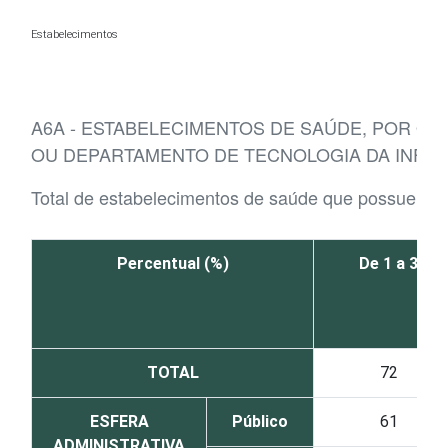
Ir para o conteúdo
Estabelecimentos
A6A - ESTABELECIMENTOS DE SAÚDE, POR Q
OU DEPARTAMENTO DE TECNOLOGIA DA INFO
Total de estabelecimentos de saúde que possuem d
Percentual (%)
De 1 a 3
TOTAL
72
ESFERA
Público
61
ADMINISTRATIVA