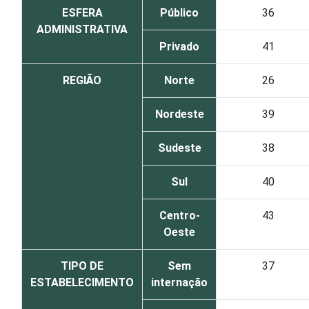
ESFERA
Público
36
ADMINISTRATIVA
Privado
41
REGIÃO
Norte
26
Nordeste
39
Sudeste
38
Sul
40
Centro-
43
Oeste
TIPO DE
Sem
37
ESTABELECIMENTO
internação