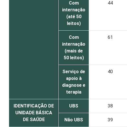
Com
44
internação
(até 50
leitos)
Com
61
internação
(mais de
50 leitos)
Serviço de
40
apoio à
diagnose e
terapia
IDENTIFICAÇÃO DE
UBS
38
UNIDADE BÁSICA
DE SAÚDE
Não UBS
39