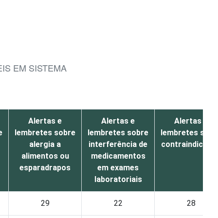
IS EM SISTEMA
Alertas e
Alertas e
Alertas e
e
lembretes sobre
lembretes sobre
lembretes sobr
alergia a
interferência de
contraindicaçã
alimentos ou
medicamentos
esparadrapos
em exames
laboratoriais
29
22
28