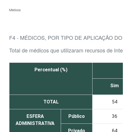
Ir para o conteúdo
Médicos
F4 - MÉDICOS, POR TIPO DE APLICAÇÃO DO R
Total de médicos que utilizaram recursos de Inteligên
Percentual (%)
Au
Sim
TOTAL
54
ESFERA
Público
36
ADMINISTRATIVA
Privado
64