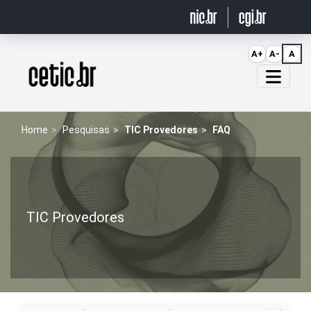
Ir para o conteúdo
A+
A-
A
Página inicial
Home
Pesquisas
TIC Provedores
FAQ
TIC Provedores