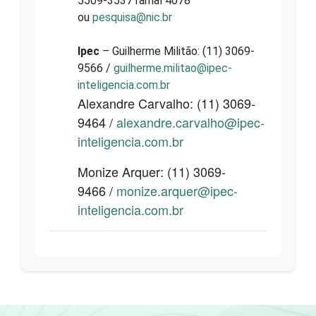
5509-3537 ramal 4078
ou
pesquisa@nic.br
Ipec
– Guilherme Militão: (11) 3069-
9566 /
guilherme.militao@ipec-
inteligencia.com.br
Alexandre Carvalho: (11) 3069-
9464 /
alexandre.carvalho@ipec-
inteligencia.com.br
Monize Arquer: (11) 3069-
9466 /
monize.arquer@ipec-
inteligencia.com.br