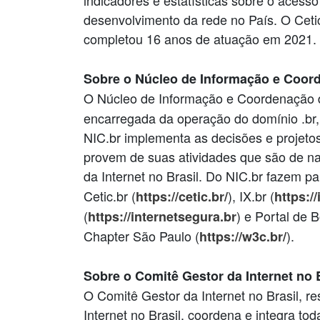
indicadores e estatísticas sobre o acesso
desenvolvimento da rede no País. O Cet
completou 16 anos de atuação em 2021.
Sobre o Núcleo de Informação e Coor
O Núcleo de Informação e Coordenação 
encarregada da operação do domínio .br,
NIC.br implementa as decisões e projetos
provem de suas atividades que são de na
da Internet no Brasil. Do NIC.br fazem pa
Cetic.br (
), IX.br (
https://cetic.br/
https://
(
) e Portal de B
https://internetsegura.br
Chapter São Paulo (
).
https://w3c.br/
Sobre o Comitê Gestor da Internet no B
O Comitê Gestor da Internet no Brasil, r
Internet no Brasil, coordena e integra to