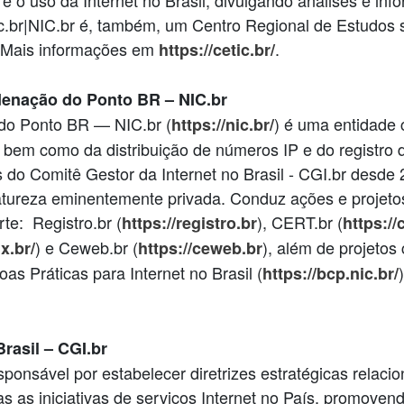
 e o uso da Internet no Brasil, divulgando análises e in
ic.br|NIC.br é, também, um Centro Regional de Estudos
 Mais informações em
.
https://cetic.br/
denação do Ponto BR – NIC.br
do Ponto BR — NIC.br (
) é uma entidade c
https://nic.br/
 bem como da distribuição de números IP e do registro
 do Comitê Gestor da Internet no Brasil - CGI.br desde
tureza eminentemente privada. Conduz ações e projetos 
rte: Registro.br (
), CERT.br (
https://registro.br
https://
) e Ceweb.br (
), além de projetos
ix.br/
https://ceweb.br
oas Práticas para Internet no Brasil (
https://bcp.nic.br/
rasil – CGI.br
esponsável por estabelecer diretrizes estratégicas relac
das as iniciativas de serviços Internet no País, promoven