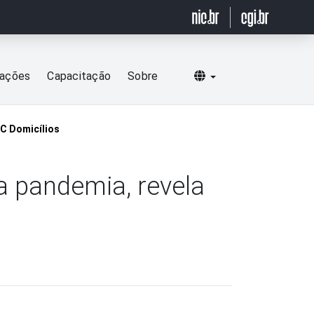
Selecionar idioma
cações
Capacitação
Sobre
IC Domicílios
a pandemia, revela