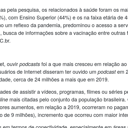
adas pela pesquisa, os relacionados à saúde foram os m
4%), com Ensino Superior (44%) e os na faixa etária de
 um reflexo da pandemia, predominou o acesso a servi
 busca de informações sobre a vacinação entre outras 
C.br.
et, ouvir
foi a que mais cresceu em relação ao
podcasts
suários de Internet disseram ter ouvido um
em 2
podcast
idade, cerca de 24 milhões a mais que em 2019.
ades de assistir a vídeos, programas, filmes ou séries p
mais citadas pelo conjunto da população brasileira
line
iores aumentos, em relação a 2019, ocorreram no pagam
mo de 9 milhões), incremento que ocorreu com maior inte
s em termos de conectividade, especialmente em áreas 