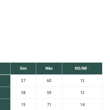
2
Sim
Não
NS/NR
27
60
13
28
59
13
15
71
14