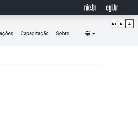
A+
A-
A
Selecionar idioma
cações
Capacitação
Sobre