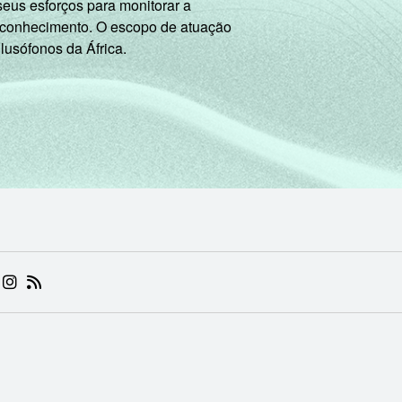
seus esforços para monitorar a
 conhecimento. O escopo de atuação
 lusófonos da África.
 (ABRE EM NOVA ABA)
.BR (ABRE EM NOVA ABA)
 NIC.BR (ABRE EM NOVA ABA)
 NIC.BR (ABRE EM NOVA ABA)
AM DO NIC.BR (ABRE EM NOVA ABA)
NKEDIN DO NIC.BR (ABRE EM NOVA ABA)
INSTAGRAM DO NIC.BR (ABRE EM NOVA ABA)
RSS DO NIC.BR (ABRE EM NOVA ABA)