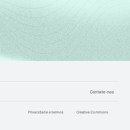
PÁGINA DE CONTA
Contate-nos
Privacidade e termos
Creative Commons