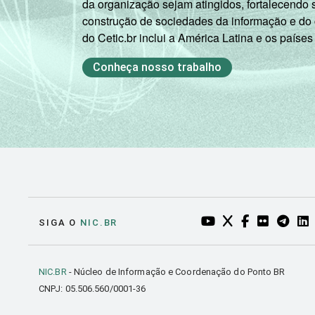
da organização sejam atingidos, fortalecendo 
construção de sociedades da informação e do
do Cetic.br inclui a América Latina e os países
Conheça nosso trabalho
YOUTUBE DO NIC.BR
TWITTER DO NIC
FACEBOOK DO
FLICKR DO
TELEGR
LI
SIGA O
NIC.BR
NIC.BR
- Núcleo de Informação e Coordenação do Ponto BR
CNPJ: 05.506.560/0001-36