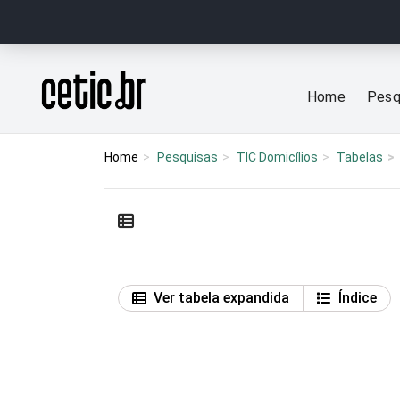
Ir para o conteúdo
Página inicial
Home
Pesq
Home
Pesquisas
TIC Domicílios
Tabelas
Ver tabela expandida
Índice