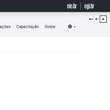
A+
A-
A
Selecionar idioma
cações
Capacitação
Sobre