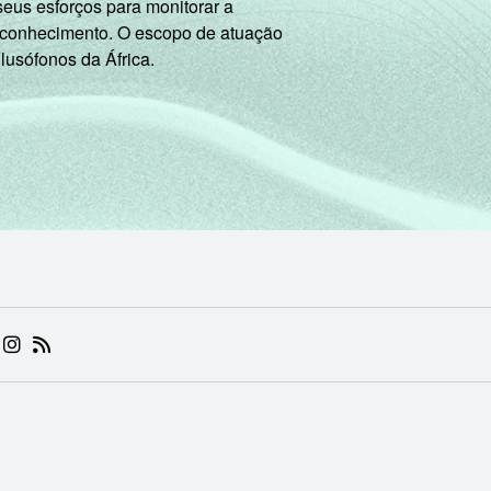
seus esforços para monitorar a
 conhecimento. O escopo de atuação
 lusófonos da África.
 (ABRE EM NOVA ABA)
.BR (ABRE EM NOVA ABA)
 NIC.BR (ABRE EM NOVA ABA)
 NIC.BR (ABRE EM NOVA ABA)
AM DO NIC.BR (ABRE EM NOVA ABA)
NKEDIN DO NIC.BR (ABRE EM NOVA ABA)
INSTAGRAM DO NIC.BR (ABRE EM NOVA ABA)
RSS DO NIC.BR (ABRE EM NOVA ABA)