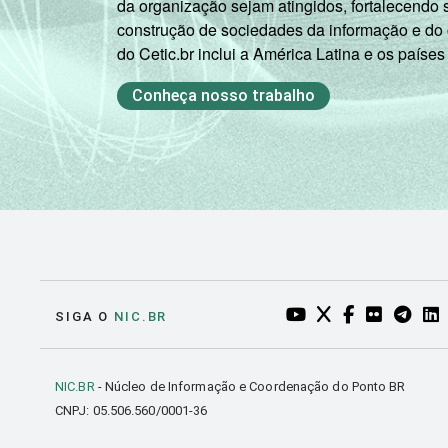
da organização sejam atingidos, fortalecendo 
construção de sociedades da informação e do
do Cetic.br inclui a América Latina e os países
Conheça nosso trabalho
YOUTUBE DO NIC.BR
TWITTER DO NIC
FACEBOOK DO
FLICKR DO
TELEGR
LI
SIGA O
NIC.BR
NIC.BR
- Núcleo de Informação e Coordenação do Ponto BR
CNPJ: 05.506.560/0001-36