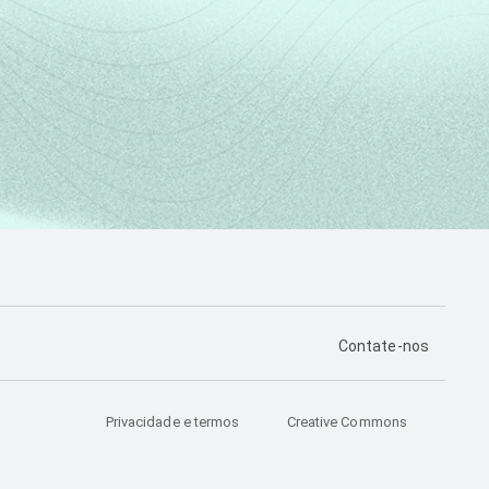
PÁGINA DE CONTA
Contate-nos
Privacidade e termos
Creative Commons