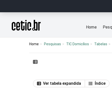
Ir para o conteúdo
Página inicial
Home
Pesq
Home
Pesquisas
TIC Domicílios
Tabelas
Ver tabela expandida
Índice