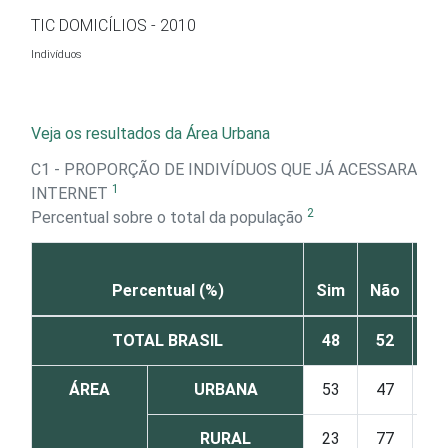
Ir para o conteúdo
TIC DOMICÍLIOS - 2010
Indivíduos
Veja os resultados da Área Urbana
C1 - PROPORÇÃO DE INDIVÍDUOS QUE JÁ ACESSARAM A
1
INTERNET
2
Percentual sobre o total da população
NS
Percentual (%)
Sim
Não
TOTAL BRASIL
48
52
ÁREA
URBANA
53
47
RURAL
23
77