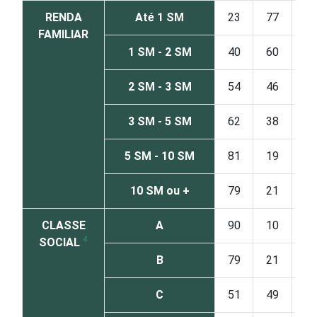
RENDA
Até 1 SM
23
77
FAMILIAR
1 SM - 2 SM
40
60
2 SM - 3 SM
54
46
3 SM - 5 SM
62
38
5 SM - 10 SM
81
19
10 SM ou +
79
21
CLASSE
A
90
10
4
SOCIAL
B
79
21
C
51
49