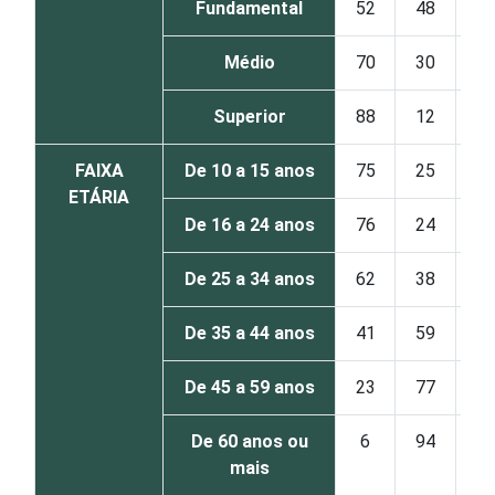
Fundamental
52
48
Médio
70
30
Superior
88
12
FAIXA
De 10 a 15 anos
75
25
ETÁRIA
De 16 a 24 anos
76
24
De 25 a 34 anos
62
38
De 35 a 44 anos
41
59
De 45 a 59 anos
23
77
De 60 anos ou
6
94
mais