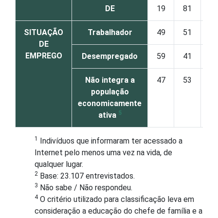
DE
19
81
SITUAÇÃO
Trabalhador
49
51
DE
EMPREGO
Desempregado
59
41
Não integra a
47
53
população
economicamente
5
ativa
1
Indivíduos que informaram ter acessado a
Internet pelo menos uma vez na vida, de
qualquer lugar.
2
Base: 23.107 entrevistados.
3
Não sabe / Não respondeu.
4
O critério utilizado para classificação leva em
consideração a educação do chefe de família e a