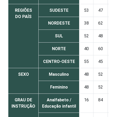
REGIÕES
SUDESTE
53
47
DO PAÍS
NORDESTE
38
62
SUL
52
48
NORTE
40
60
CENTRO-OESTE
55
45
SEXO
Masculino
48
52
Feminino
48
52
GRAU DE
Analfabeto /
16
84
INSTRUÇÃO
Educação infantil