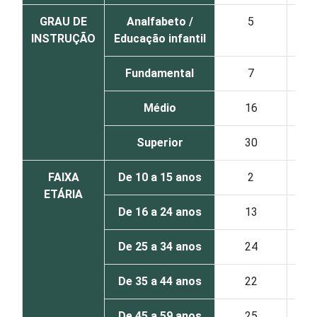
GRAU DE
Analfabeto /
5
INSTRUÇÃO
Educação infantil
Fundamental
7
Médio
16
Superior
30
FAIXA
De 10 a 15 anos
2
ETÁRIA
De 16 a 24 anos
13
De 25 a 34 anos
24
De 35 a 44 anos
22
De 45 a 59 anos
25