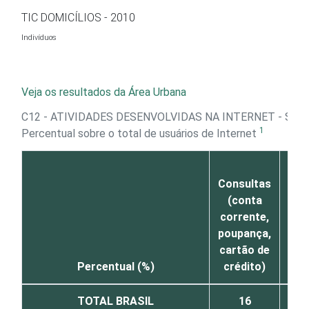
Ir para o conteúdo
TIC DOMICÍLIOS - 2010
Indivíduos
Veja os resultados da Área Urbana
C12 - ATIVIDADES DESENVOLVIDAS NA INTERNET - SER
1
Percentual sobre o total de usuários de Internet
T
Consultas
(p
(conta
inv
corrente,
tra
poupança,
D
cartão de
Percentual (%)
crédito)
ce
TOTAL BRASIL
16