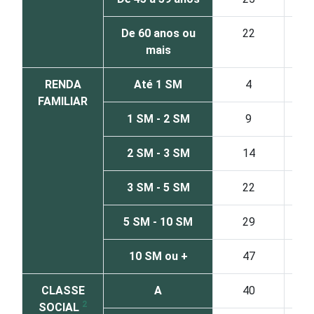
De 60 anos ou
22
mais
RENDA
Até 1 SM
4
FAMILIAR
1 SM - 2 SM
9
2 SM - 3 SM
14
3 SM - 5 SM
22
5 SM - 10 SM
29
10 SM ou +
47
CLASSE
A
40
2
SOCIAL