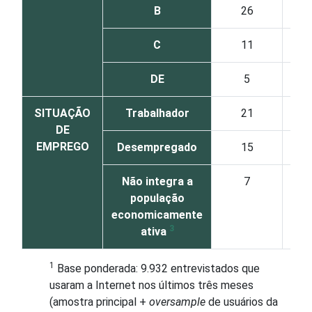
B
26
C
11
DE
5
SITUAÇÃO
Trabalhador
21
DE
EMPREGO
Desempregado
15
Não integra a
7
população
economicamente
3
ativa
1
Base ponderada: 9.932 entrevistados que
usaram a Internet nos últimos três meses
(amostra principal +
oversample
de usuários da