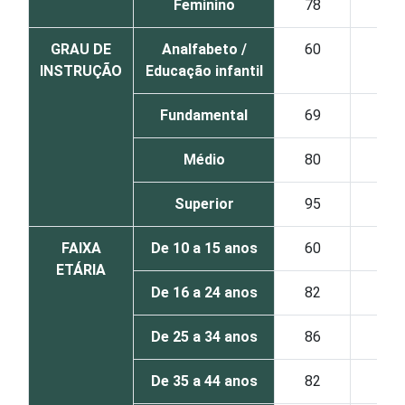
Feminino
78
GRAU DE
Analfabeto /
60
INSTRUÇÃO
Educação infantil
Fundamental
69
Médio
80
Superior
95
FAIXA
De 10 a 15 anos
60
ETÁRIA
De 16 a 24 anos
82
De 25 a 34 anos
86
De 35 a 44 anos
82