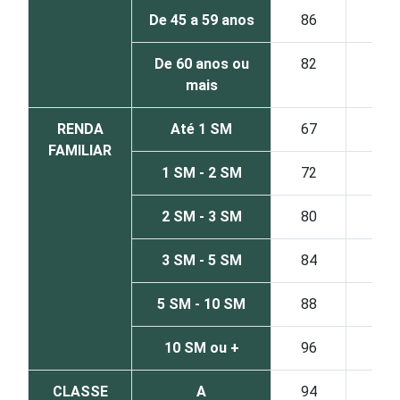
De 45 a 59 anos
86
De 60 anos ou
82
mais
RENDA
Até 1 SM
67
FAMILIAR
1 SM - 2 SM
72
2 SM - 3 SM
80
3 SM - 5 SM
84
5 SM - 10 SM
88
10 SM ou +
96
CLASSE
A
94