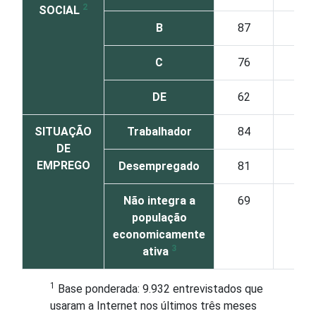
2
SOCIAL
B
87
C
76
DE
62
SITUAÇÃO
Trabalhador
84
DE
EMPREGO
Desempregado
81
Não integra a
69
população
economicamente
3
ativa
1
Base ponderada: 9.932 entrevistados que
usaram a Internet nos últimos três meses