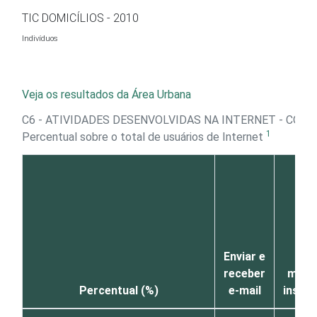
Ir para o conteúdo
TIC DOMICÍLIOS - 2010
Indivíduos
Veja os resultados da Área Urbana
C6 - ATIVIDADES DESENVOLVIDAS NA INTERNET - COM
1
Percentual sobre o total de usuários de Internet
Enviar e
En
receber
mens
Percentual (%)
e-mail
insta