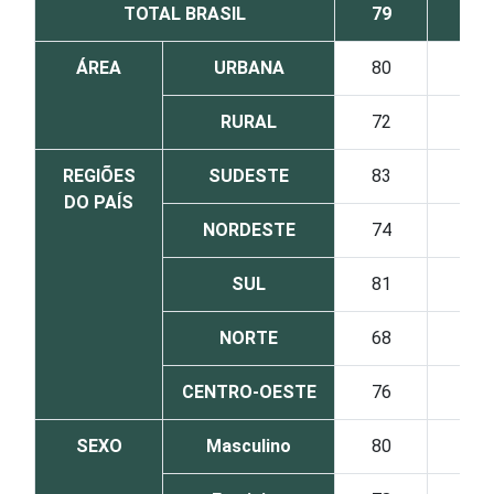
TOTAL BRASIL
79
ÁREA
URBANA
80
RURAL
72
REGIÕES
SUDESTE
83
DO PAÍS
NORDESTE
74
SUL
81
NORTE
68
CENTRO-OESTE
76
SEXO
Masculino
80