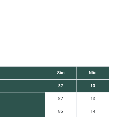
Sim
Não
87
13
87
13
86
14