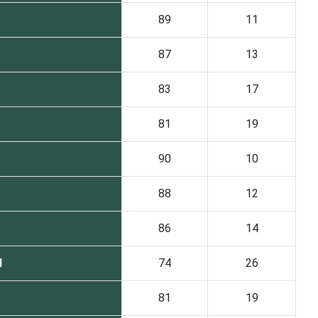
89
11
87
13
83
17
81
19
90
10
88
12
86
14
l
74
26
81
19