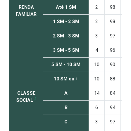
RENDA
Até 1 SM
2
98
FAMILIAR
1 SM - 2 SM
2
98
2 SM - 3 SM
3
97
3 SM - 5 SM
4
96
5 SM - 10 SM
10
90
10 SM ou +
10
88
CLASSE
A
14
84
2
SOCIAL
B
6
94
C
3
97