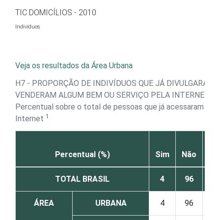
Ir para o conteúdo
TIC DOMICÍLIOS - 2010
Indivíduos
Veja os resultados da Área Urbana
H7 - PROPORÇÃO DE INDIVÍDUOS QUE JÁ DIVULGARAM 
VENDERAM ALGUM BEM OU SERVIÇO PELA INTERNET
Percentual sobre o total de pessoas que já acessaram a
1
Internet
NS
Percentual (%)
Sim
Não
TOTAL BRASIL
4
96
ÁREA
URBANA
4
96