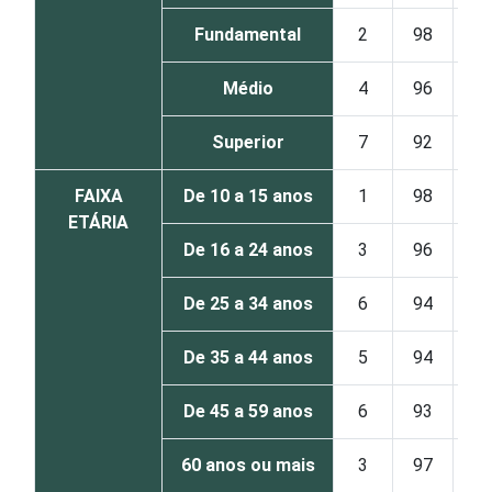
Fundamental
2
98
Médio
4
96
Superior
7
92
FAIXA
De 10 a 15 anos
1
98
ETÁRIA
De 16 a 24 anos
3
96
De 25 a 34 anos
6
94
De 35 a 44 anos
5
94
De 45 a 59 anos
6
93
60 anos ou mais
3
97