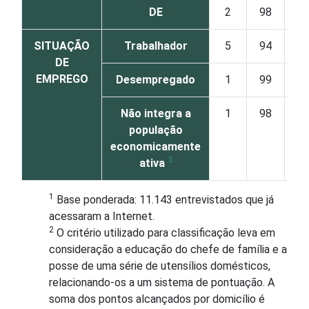
DE
2
98
SITUAÇÃO
Trabalhador
5
94
DE
EMPREGO
Desempregado
1
99
Não integra a
1
98
população
economicamente
3
ativa
1
Base ponderada: 11.143 entrevistados que já
acessaram a Internet.
2
O critério utilizado para classificação leva em
consideração a educação do chefe de família e a
posse de uma série de utensílios domésticos,
relacionando-os a um sistema de pontuação. A
soma dos pontos alcançados por domicílio é