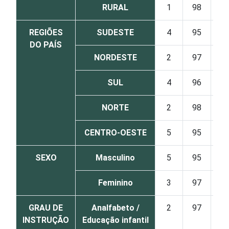
RURAL
1
98
REGIÕES
SUDESTE
4
95
DO PAÍS
NORDESTE
2
97
SUL
4
96
NORTE
2
98
CENTRO-OESTE
5
95
SEXO
Masculino
5
95
Feminino
3
97
GRAU DE
Analfabeto /
2
97
INSTRUÇÃO
Educação infantil