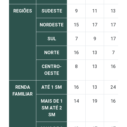
REGIÕES
SUDESTE
9
11
13
NORDESTE
15
17
17
SUL
7
9
17
NORTE
16
13
7
CENTRO-
8
13
16
OESTE
RENDA
ATÉ 1 SM
16
13
24
FAMILIAR
MAIS DE 1
14
19
16
SM ATÉ 2
SM