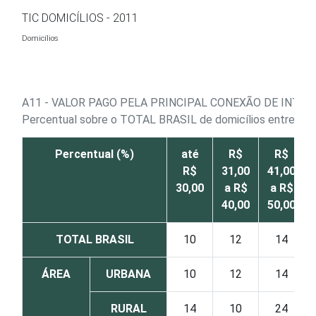
Ir para o conteúdo
TIC DOMICÍLIOS - 2011
Domicílios
A11 - VALOR PAGO PELA PRINCIPAL CONEXÃO DE INTE
Percentual sobre o TOTAL BRASIL de domicílios entrevist
Percentual (%)
até
R$
R$
R$
31,00
41,00
30,00
a R$
a R$
40,00
50,00
TOTAL BRASIL
10
12
14
ÁREA
URBANA
10
12
14
RURAL
14
10
24