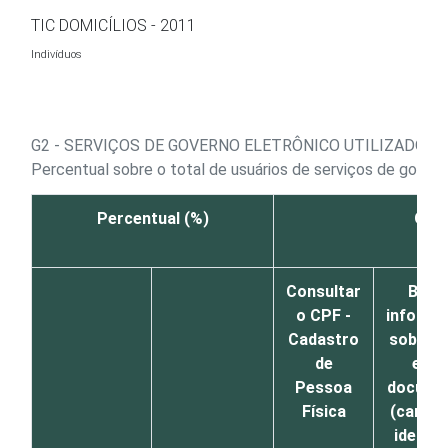
Ir para o conteúdo
TIC DOMICÍLIOS - 2011
Indivíduos
G2 - SERVIÇOS DE GOVERNO ELETRÔNICO UTILIZADOS
Percentual sobre o total de usuários de serviços de govern
Percentual (%)
Obt
Consultar
Busc
o CPF -
informa
Cadastro
sobre 
de
emit
Pessoa
docume
Física
(cartei
identid