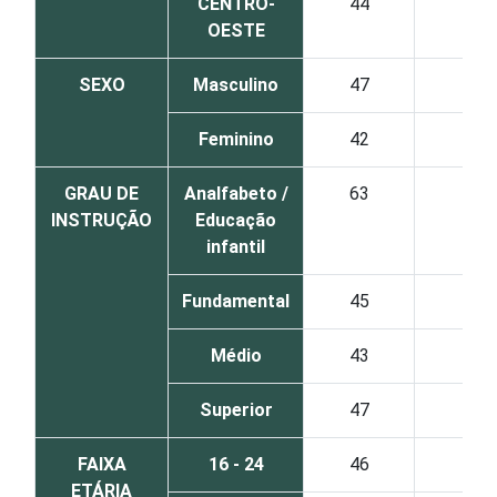
CENTRO-
44
27
OESTE
SEXO
Masculino
47
36
Feminino
42
32
GRAU DE
Analfabeto /
63
57
INSTRUÇÃO
Educação
infantil
Fundamental
45
35
Médio
43
32
Superior
47
37
FAIXA
16 - 24
46
34
ETÁRIA