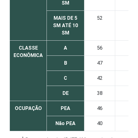
SM
MAIS DE 5
52
36
SM ATÉ 10
SM
CLASSE
A
56
41
ECONÔMICA
B
47
37
C
42
31
DE
38
24
OCUPAÇÃO
PEA
46
34
Não PEA
40
35