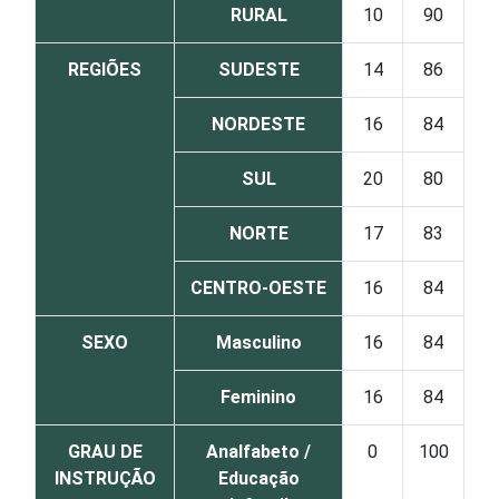
RURAL
10
90
REGIÕES
SUDESTE
14
86
NORDESTE
16
84
SUL
20
80
NORTE
17
83
CENTRO-OESTE
16
84
SEXO
Masculino
16
84
Feminino
16
84
GRAU DE
Analfabeto /
0
100
INSTRUÇÃO
Educação