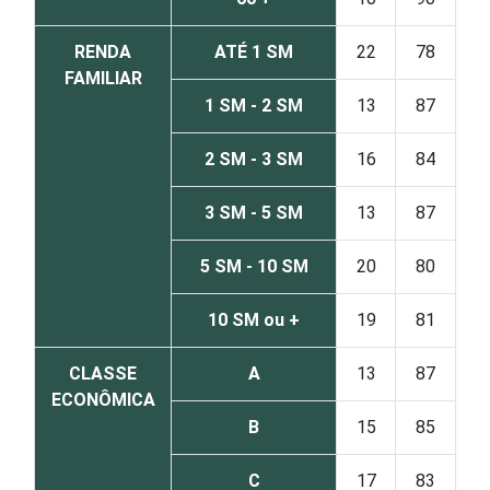
RENDA
ATÉ 1 SM
22
78
FAMILIAR
1 SM - 2 SM
13
87
2 SM - 3 SM
16
84
3 SM - 5 SM
13
87
5 SM - 10 SM
20
80
10 SM ou +
19
81
CLASSE
A
13
87
ECONÔMICA
B
15
85
C
17
83