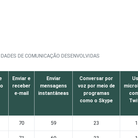
IVIDADES DE COMUNICAÇÃO DESENVOLVIDAS
e
Enviar e
Enviar
Conversar por
Us
mo
receber
mensagens
voz por meio de
micro
e-mail
instantâneas
programas
com
como o Skype
Twi
70
59
23
1