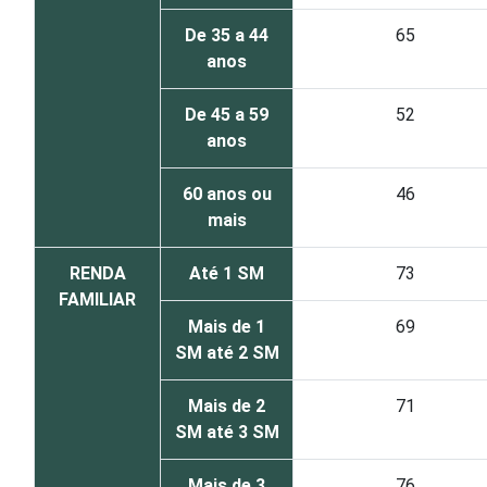
De 35 a 44
65
anos
De 45 a 59
52
anos
60 anos ou
46
mais
RENDA
Até 1 SM
73
FAMILIAR
Mais de 1
69
SM até 2 SM
Mais de 2
71
SM até 3 SM
Mais de 3
76