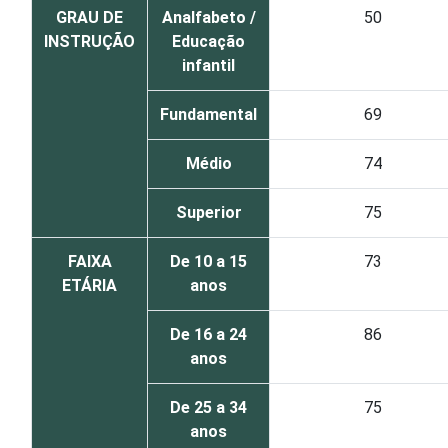
GRAU DE
Analfabeto /
50
INSTRUÇÃO
Educação
infantil
Fundamental
69
Médio
74
Superior
75
FAIXA
De 10 a 15
73
ETÁRIA
anos
De 16 a 24
86
anos
De 25 a 34
75
anos