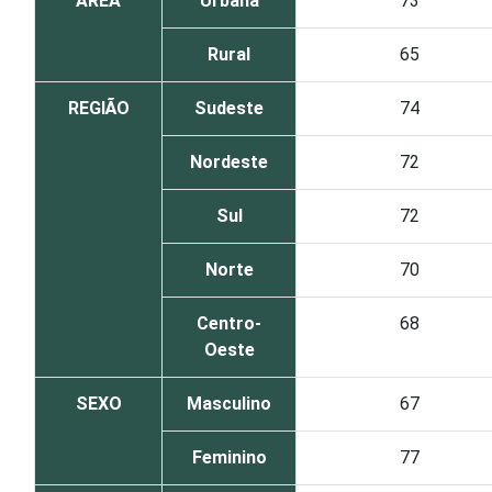
ÁREA
Urbana
73
Rural
65
REGIÃO
Sudeste
74
Nordeste
72
Sul
72
Norte
70
Centro-
68
Oeste
SEXO
Masculino
67
Feminino
77