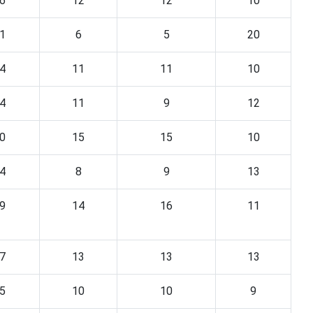
6
12
12
10
1
6
5
20
4
11
11
10
4
11
9
12
0
15
15
10
4
8
9
13
9
14
16
11
7
13
13
13
5
10
10
9