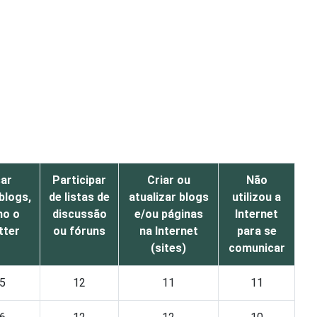
ar
Participar
Criar ou
Não
blogs,
de listas de
atualizar blogs
utilizou a
o o
discussão
e/ou páginas
Internet
tter
ou fóruns
na Internet
para se
(sites)
comunicar
5
12
11
11