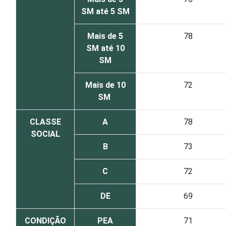
SM até 5 SM
Mais de 5
78
SM até 10
SM
Mais de 10
72
SM
CLASSE
A
78
SOCIAL
B
73
C
72
DE
69
CONDIÇÃO
PEA
71