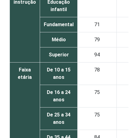
instrução
Educação
infantil
Fundamental
71
49
Médio
79
52
Superior
94
65
Faixa
De 10 a 15
78
54
etária
anos
De 16 a 24
75
51
anos
De 25 a 34
75
49
anos
De 35 a 44
84
58