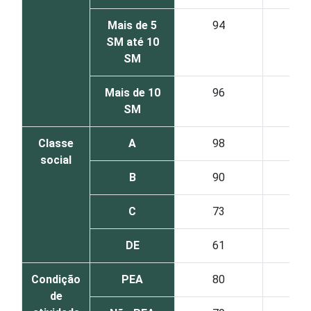
Mais de 5
94
65
SM até 10
SM
Mais de 10
96
63
SM
Classe
A
98
78
social
B
90
61
C
73
47
DE
61
49
Condição
PEA
80
54
de