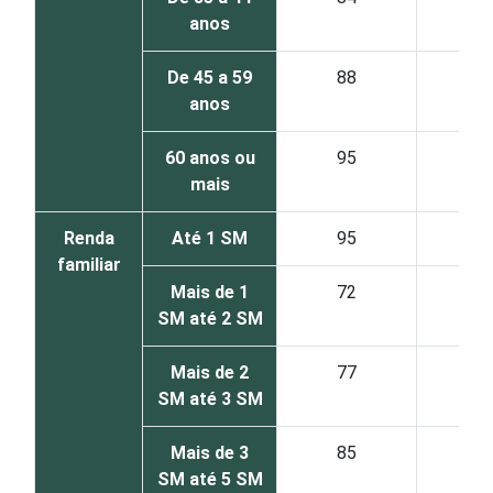
anos
De 45 a 59
88
57
anos
60 anos ou
95
78
mais
Renda
Até 1 SM
95
49
familiar
Mais de 1
72
47
SM até 2 SM
Mais de 2
77
50
SM até 3 SM
Mais de 3
85
58
SM até 5 SM