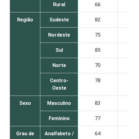
Rural
66
46
Região
Sudeste
82
56
Nordeste
75
51
Sul
85
52
Norte
70
51
Centro-
78
57
Oeste
Sexo
Masculino
83
58
Feminino
77
51
Grau de
Analfabeto /
64
59