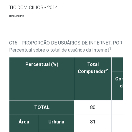
Ir para o conteúdo
TIC DOMICÍLIOS - 2014
Indivíduos
C16 - PROPORÇÃO DE USUÁRIOS DE INTERNET, POR DIS
1
Percentual sobre o total de usuários da Internet
Percentual (%)
Total
2
Computador
Comput
de m
TOTAL
80
54
Área
Urbana
81
55