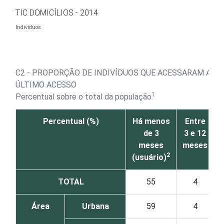
Ir para o conteúdo
TIC DOMICÍLIOS - 2014
Indivíduos
C2 - PROPORÇÃO DE INDIVÍDUOS QUE ACESSARAM A IN
ÚLTIMO ACESSO
1
Percentual sobre o total da população
Percentual (%)
Há menos
Entre
de 3
3 e 12
meses
meses
2
(usuário)
TOTAL
55
4
Área
Urbana
59
4