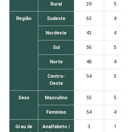
Rural
29
5
Região
Sudeste
63
4
Nordeste
43
4
Sul
56
5
Norte
48
4
Centro-
54
5
Oeste
Sexo
Masculino
55
5
Feminino
54
4
Grau de
Analfabeto /
3
1