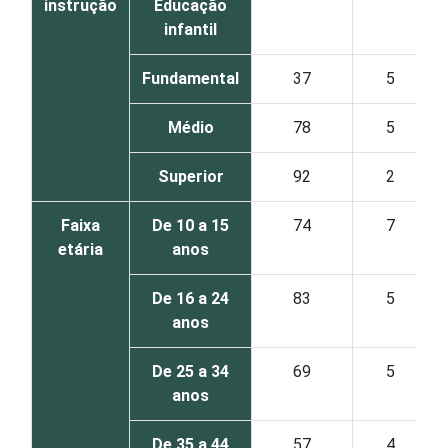
instrução
Educação
infantil
Fundamental
37
5
Médio
78
5
Superior
92
2
Faixa
De 10 a 15
74
7
etária
anos
De 16 a 24
83
5
anos
De 25 a 34
69
5
anos
De 35 a 44
57
4