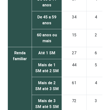
anos
De 45 a 59
34
4
anos
60 anos ou
15
2
mais
Renda
Até 1 SM
27
6
familiar
Mais de 1
44
5
SM até 2 SM
Mais de 2
61
4
SM até 3 SM
Mais de 3
72
3
SM até 5 SM