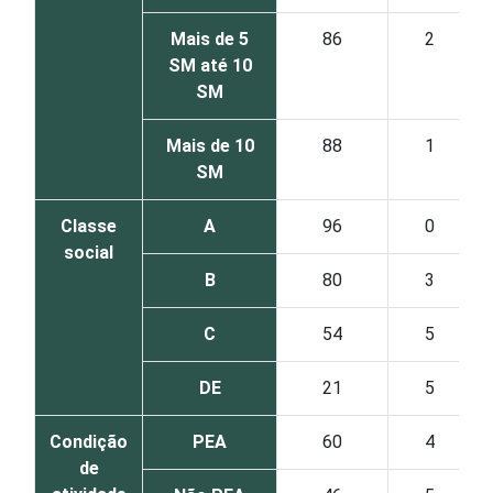
Mais de 5
86
2
SM até 10
SM
Mais de 10
88
1
SM
Classe
A
96
0
social
B
80
3
C
54
5
DE
21
5
Condição
PEA
60
4
de