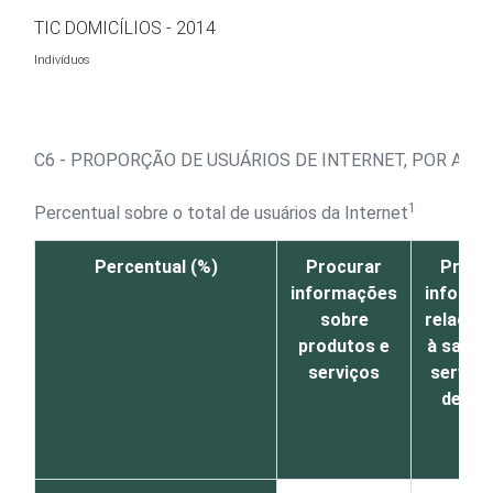
Ir para o conteúdo
TIC DOMICÍLIOS - 2014
Indivíduos
C6 - PROPORÇÃO DE USUÁRIOS DE INTERNET, POR ATI
1
Percentual sobre o total de usuários da Internet
Percentual (%)
Procurar
Procu
informações
informa
sobre
relacio
produtos e
à saúde
serviços
serviço
de sa