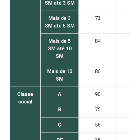
SM até 3 SM
Mais de 3
73
42
SM até 5 SM
Mais de 5
84
59
SM até 10
SM
Mais de 10
86
62
SM
Classe
A
90
66
social
B
75
48
C
56
32