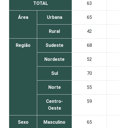
TOTAL
63
38
Área
Urbana
65
39
Rural
42
24
Região
Sudeste
68
41
Nordeste
52
32
Sul
70
38
Norte
55
32
Centro-
59
38
Oeste
Sexo
Masculino
65
35