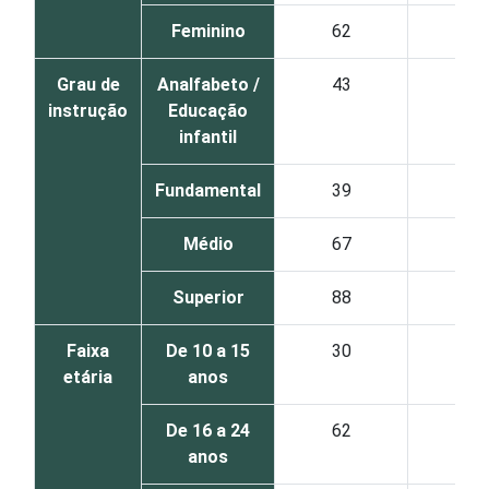
Feminino
62
40
Grau de
Analfabeto /
43
13
instrução
Educação
infantil
Fundamental
39
19
Médio
67
38
Superior
88
62
Faixa
De 10 a 15
30
14
etária
anos
De 16 a 24
62
34
anos