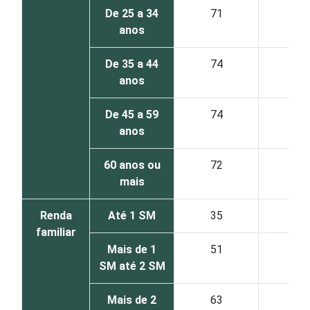
De 25 a 34
71
46
anos
De 35 a 44
74
44
anos
De 45 a 59
74
47
anos
60 anos ou
72
54
mais
Renda
Até 1 SM
35
20
familiar
Mais de 1
51
28
SM até 2 SM
Mais de 2
63
37