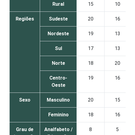
Rural
15
10
Regiões
Sudeste
20
16
Nordeste
19
13
Sul
17
13
Norte
18
20
Centro-
19
16
Oeste
Sexo
Masculino
20
15
Feminino
18
16
Grau de
Analfabeto /
8
5