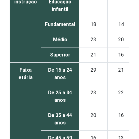
instrução
Educação
infantil
Fundamental
18
14
Médio
23
20
Superior
21
16
Faixa
De 16 a 24
29
21
etária
anos
De 25 a 34
23
22
anos
De 35 a 44
20
16
anos
De 45 a 59
16
13