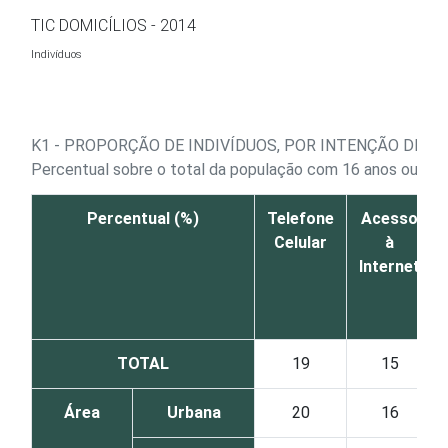
Ir para o conteúdo
TIC DOMICÍLIOS - 2014
Indivíduos
K1 - PROPORÇÃO DE INDIVÍDUOS, POR INTENÇÃO DE A
Percentual sobre o total da população com 16 anos ou mai
Percentual (%)
Telefone
Acesso
Celular
à
Internet
TOTAL
19
15
Área
Urbana
20
16