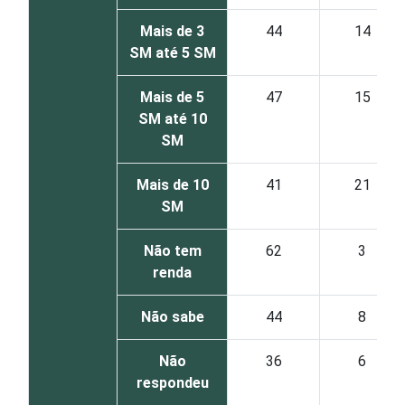
Mais de 3
44
14
SM até 5 SM
Mais de 5
47
15
SM até 10
SM
Mais de 10
41
21
SM
Não tem
62
3
renda
Não sabe
44
8
Não
36
6
respondeu