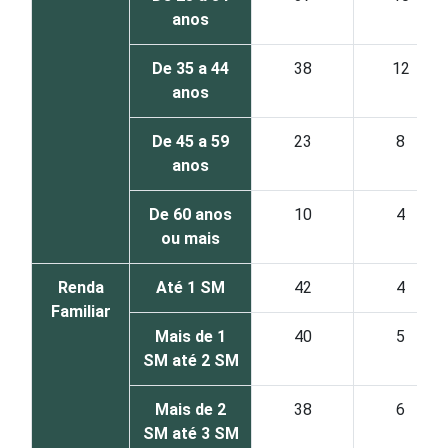
anos
De 35 a 44
38
12
anos
De 45 a 59
23
8
anos
De 60 anos
10
4
ou mais
Renda
Até 1 SM
42
4
Familiar
Mais de 1
40
5
SM até 2 SM
Mais de 2
38
6
SM até 3 SM