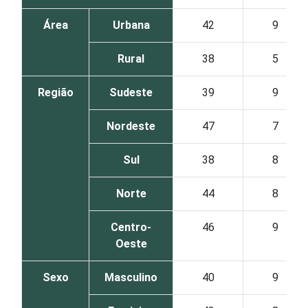
Área
Urbana
42
9
Rural
38
5
Região
Sudeste
39
9
Nordeste
47
7
Sul
38
8
Norte
44
8
Centro-
46
9
Oeste
Sexo
Masculino
40
9