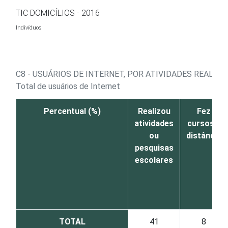
Ir para o conteúdo
TIC DOMICÍLIOS - 2016
Indivíduos
C8 - USUÁRIOS DE INTERNET, POR ATIVIDADES REALIZ
Total de usuários de Internet
Percentual (%)
Realizou
Fez
atividades
cursos a
ou
distância
pesquisas
escolares
TOTAL
41
8