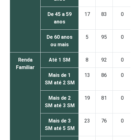
De 45 a 59
17
83
0
anos
De 60 anos
5
95
0
ou mais
Renda
Até 1 SM
8
92
0
Familiar
Mais de 1
13
86
0
SM até 2 SM
Mais de 2
19
81
0
SM até 3 SM
Mais de 3
23
76
0
SM até 5 SM