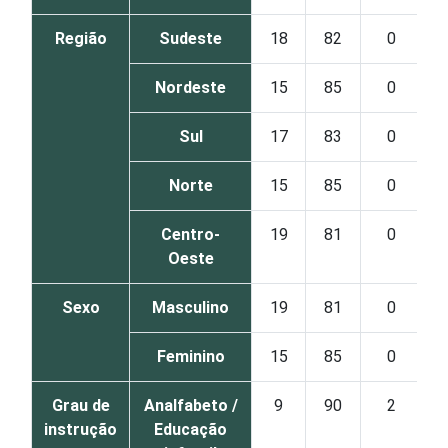
Região
Sudeste
18
82
0
Nordeste
15
85
0
Sul
17
83
0
Norte
15
85
0
Centro-
19
81
0
Oeste
Sexo
Masculino
19
81
0
Feminino
15
85
0
Grau de
Analfabeto /
9
90
2
instrução
Educação