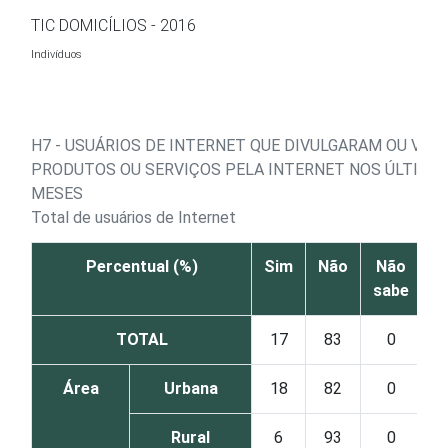
Ir para o conteúdo
TIC DOMICÍLIOS - 2016
Indivíduos
H7 - USUÁRIOS DE INTERNET QUE DIVULGARAM OU VE
PRODUTOS OU SERVIÇOS PELA INTERNET NOS ÚLTIMOS
MESES
Total de usuários de Internet
Percentual (%)
Sim
Não
Não
sabe
r
TOTAL
17
83
0
Área
Urbana
18
82
0
Rural
6
93
0