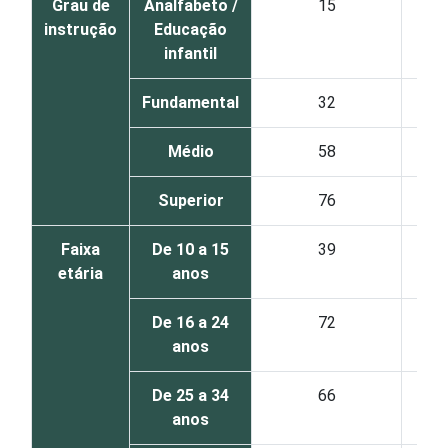
Grau de
Analfabeto /
15
instrução
Educação
infantil
Fundamental
32
Médio
58
Superior
76
Faixa
De 10 a 15
39
etária
anos
De 16 a 24
72
anos
De 25 a 34
66
anos