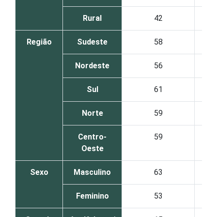
Rural
42
Região
Sudeste
58
Nordeste
56
Sul
61
Norte
59
Centro-
59
Oeste
Sexo
Masculino
63
Feminino
53