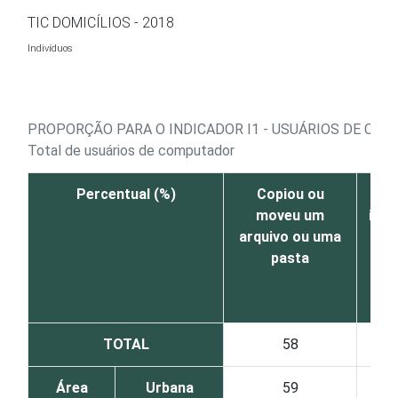
Ir para o conteúdo
TIC DOMICÍLIOS - 2018
Indivíduos
PROPORÇÃO PARA O INDICADOR I1 - USUÁRIOS DE CO
Total de usuários de computador
Percentual (%)
Copiou ou
Cop
moveu um
inf
arquivo ou uma
um
pasta
TOTAL
58
Área
Urbana
59