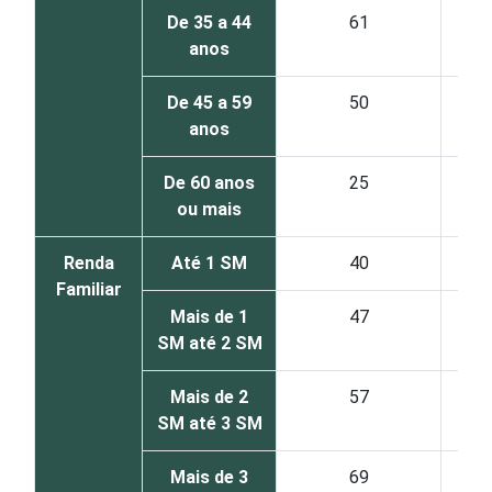
De 35 a 44
61
anos
De 45 a 59
50
anos
De 60 anos
25
ou mais
Renda
Até 1 SM
40
Familiar
Mais de 1
47
SM até 2 SM
Mais de 2
57
SM até 3 SM
Mais de 3
69