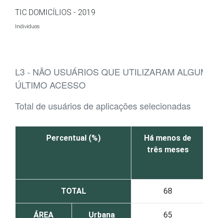
Ir para o conteúdo
TIC DOMICÍLIOS - 2019
Indivíduos
L3 - NÃO USUÁRIOS QUE UTILIZARAM ALGUMA
ÚLTIMO ACESSO
Total de usuários de aplicações selecionadas
Percentual (%)
Há menos de
três meses
TOTAL
68
ÁREA
Urbana
65