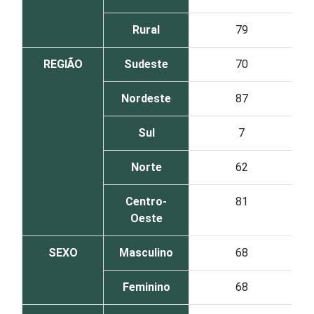
Rural
79
REGIÃO
Sudeste
70
Nordeste
87
Sul
7
Norte
62
Centro-
81
Oeste
SEXO
Masculino
68
Feminino
68