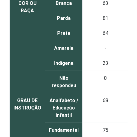
COR OU
Branca
63
RAÇA
Parda
81
Preta
64
Amarela
-
Indígena
23
Não
0
respondeu
GRAU DE
Analfabeto /
68
INSTRUÇÃO
Educação
infantil
Fundamental
75