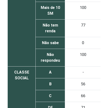
Mais de 10
100
SM
Não tem
77
renda
Não sabe
0
Não
100
respondeu
CLASSE
A
-
SOCIAL
B
56
C
66
DE
71