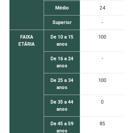
Médio
24
Superior
-
FAIXA
De 10 a 15
100
ETÁRIA
anos
De 16 a 24
-
anos
De 25 a 34
100
anos
De 35 a 44
0
anos
De 45 a 59
85
anos