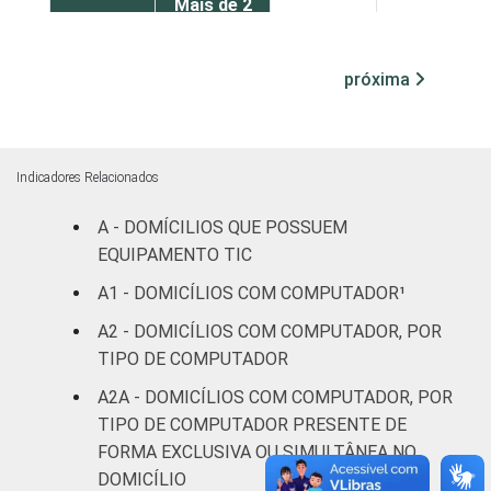
Mais de 2
SM até 3
99
57
SM
próxima
Mais de 3
SM até 5
99
59
SM
Indicadores Relacionados
Mais de 5
A - DOMÍCILIOS QUE POSSUEM
SM até 10
99
59
EQUIPAMENTO TIC
SM
A1 - DOMICÍLIOS COM COMPUTADOR¹
Mais de 10
A2 - DOMICÍLIOS COM COMPUTADOR, POR
94
60
SM
TIPO DE COMPUTADOR
A2A - DOMICÍLIOS COM COMPUTADOR, POR
Não tem
90
48
TIPO DE COMPUTADOR PRESENTE DE
renda
FORMA EXCLUSIVA OU SIMULTÂNEA NO
DOMICÍLIO
Não sabe
91
52