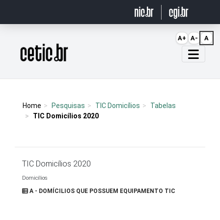
Ir para o conteúdo
A+
A-
A
Página inicial
Home
Pesquisas
TIC Domicílios
Tabelas
TIC Domicílios 2020
TIC Domicílios 2020
Domicílios
A - DOMÍCILIOS QUE POSSUEM EQUIPAMENTO TIC