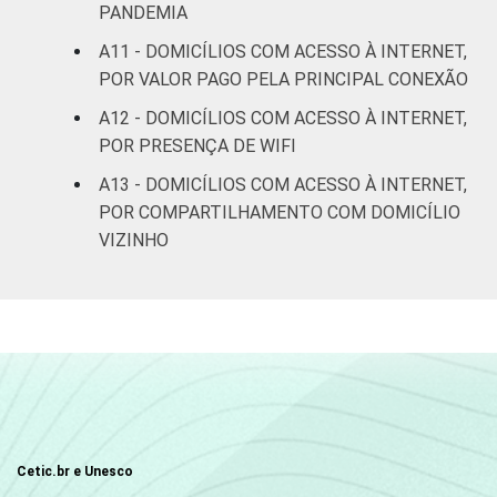
COVID-19 - Metodologia adaptada).
PANDEMIA
A11 - DOMICÍLIOS COM ACESSO À INTERNET,
POR VALOR PAGO PELA PRINCIPAL CONEXÃO
A12 - DOMICÍLIOS COM ACESSO À INTERNET,
POR PRESENÇA DE WIFI
A13 - DOMICÍLIOS COM ACESSO À INTERNET,
POR COMPARTILHAMENTO COM DOMICÍLIO
VIZINHO
Cetic.br e Unesco