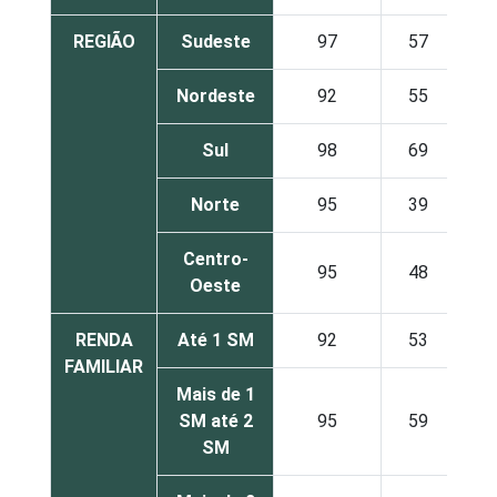
REGIÃO
Sudeste
97
57
Nordeste
92
55
Sul
98
69
Norte
95
39
Centro-
95
48
Oeste
RENDA
Até 1 SM
92
53
FAMILIAR
Mais de 1
SM até 2
95
59
SM