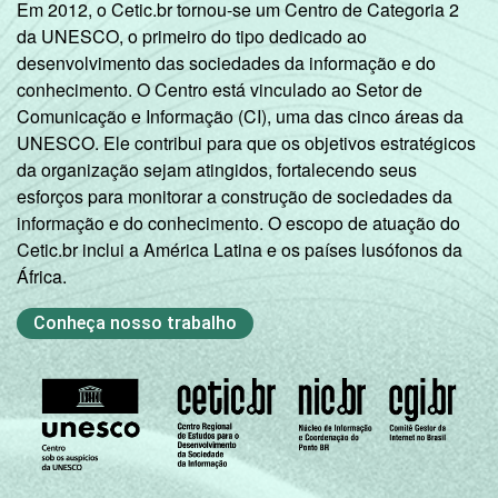
Em 2012, o Cetic.br tornou-se um Centro de Categoria 2
da UNESCO, o primeiro do tipo dedicado ao
desenvolvimento das sociedades da informação e do
conhecimento. O Centro está vinculado ao Setor de
Comunicação e Informação (CI), uma das cinco áreas da
UNESCO. Ele contribui para que os objetivos estratégicos
da organização sejam atingidos, fortalecendo seus
esforços para monitorar a construção de sociedades da
informação e do conhecimento. O escopo de atuação do
Cetic.br inclui a América Latina e os países lusófonos da
África.
Conheça nosso trabalho