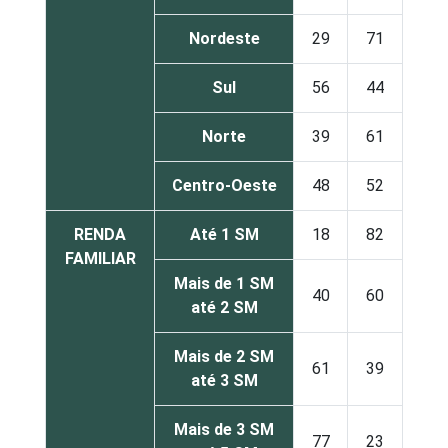
Nordeste
29
71
Sul
56
44
Norte
39
61
Centro-Oeste
48
52
RENDA
Até 1 SM
18
82
FAMILIAR
Mais de 1 SM
40
60
até 2 SM
Mais de 2 SM
61
39
até 3 SM
Mais de 3 SM
77
23