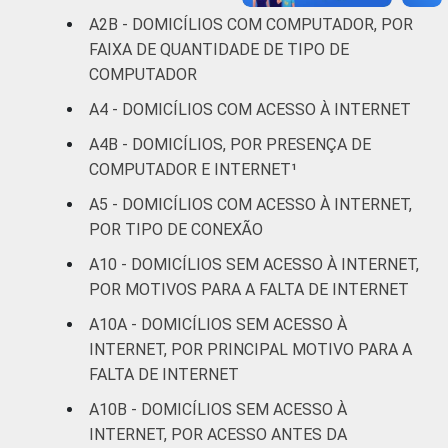
DE
13
87
A2B - DOMICÍLIOS COM COMPUTADOR, POR
FAIXA DE QUANTIDADE DE TIPO DE
COMPUTADOR
Fonte: CGI.br/NIC.br, Centro Regional de
Estudos para o Desenvolvimento da
A4 - DOMICÍLIOS COM ACESSO À INTERNET
Sociedade da Informação (Cetic.br),
A4B - DOMICÍLIOS, POR PRESENÇA DE
Pesquisa sobre o uso das tecnologias de
COMPUTADOR E INTERNET¹
informação e comunicação nos domicílios
brasileiros - TIC Domicílios 2020 (Edição
A5 - DOMICÍLIOS COM ACESSO À INTERNET,
COVID-19 - Metodologia adaptada).
POR TIPO DE CONEXÃO
¹ Considera-se um domicílio com acesso a
A10 - DOMICÍLIOS SEM ACESSO À INTERNET,
computador todo aquele que menciona ao
POR MOTIVOS PARA A FALTA DE INTERNET
menos um entre os seguintes tipos:
computador de mesa, notebook e tablet.
A10A - DOMICÍLIOS SEM ACESSO À
INTERNET, POR PRINCIPAL MOTIVO PARA A
FALTA DE INTERNET
A10B - DOMICÍLIOS SEM ACESSO À
INTERNET, POR ACESSO ANTES DA