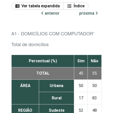
Ver tabela expandida
Índice
anterior
próxima
A1 - DOMICÍLIOS COM COMPUTADOR¹
Total de domicílios
Percentual (%)
Sim
Não
TOTAL
45
55
ÁREA
Urbana
50
50
Rural
17
83
REGIÃO
Sudeste
52
48