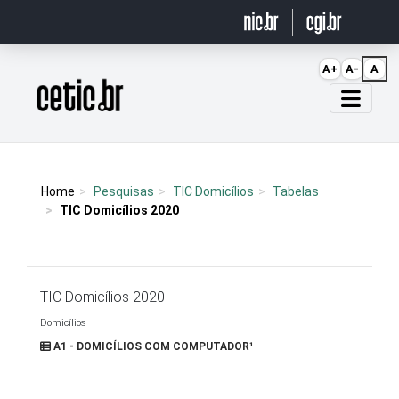
Ir para o conteúdo
A+
A-
A
Página inicial
Home
Pesquisas
TIC Domicílios
Tabelas
TIC Domicílios 2020
TIC Domicílios 2020
Domicílios
A1 - DOMICÍLIOS COM COMPUTADOR¹