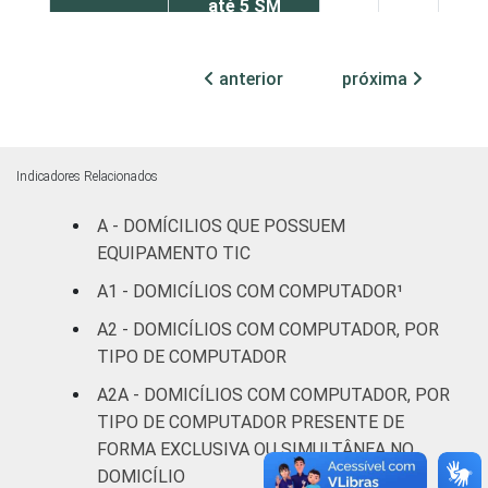
até 5 SM
Mais de 5 SM
93
7
anterior
próxima
até 10 SM
Mais de 10 SM
96
4
Indicadores Relacionados
Não tem renda
13
87
A - DOMÍCILIOS QUE POSSUEM
Não sabe
46
54
EQUIPAMENTO TIC
A1 - DOMICÍLIOS COM COMPUTADOR¹
Não respondeu
54
46
A2 - DOMICÍLIOS COM COMPUTADOR, POR
CLASSE
A
100
0
TIPO DE COMPUTADOR
SOCIAL
A2A - DOMICÍLIOS COM COMPUTADOR, POR
B
85
15
TIPO DE COMPUTADOR PRESENTE DE
FORMA EXCLUSIVA OU SIMULTÂNEA NO
C
50
50
DOMICÍLIO