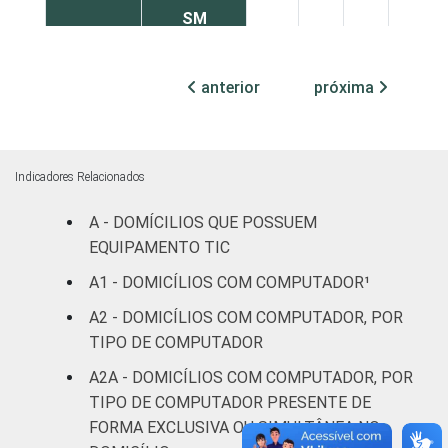
SM
Mais de 2
anterior
próxima
SM até 3
3
2
8
5
SM
Mais de 3
Indicadores Relacionados
SM até 5
3
0
2
2
SM
A - DOMÍCILIOS QUE POSSUEM
EQUIPAMENTO TIC
Mais de 5
A1 - DOMICÍLIOS COM COMPUTADOR¹
SM até 10
0
1
1
4
SM
A2 - DOMICÍLIOS COM COMPUTADOR, POR
TIPO DE COMPUTADOR
Mais de 10
0
0
1
0
A2A - DOMICÍLIOS COM COMPUTADOR, POR
SM
TIPO DE COMPUTADOR PRESENTE DE
FORMA EXCLUSIVA OU SIMULTÂNEA NO
Não tem
9
3
15
10