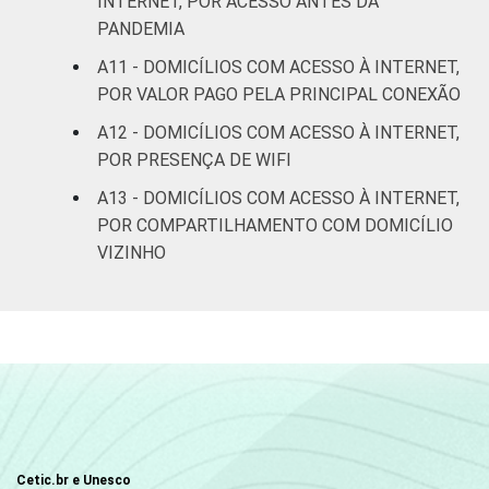
INTERNET, POR ACESSO ANTES DA
Pesquisa sobre o uso das tecnologias de
informação e comunicação nos domicílios
PANDEMIA
brasileiros - TIC Domicílios 2020 (Edição
A11 - DOMICÍLIOS COM ACESSO À INTERNET,
COVID-19 - Metodologia adaptada).
POR VALOR PAGO PELA PRINCIPAL CONEXÃO
A12 - DOMICÍLIOS COM ACESSO À INTERNET,
POR PRESENÇA DE WIFI
A13 - DOMICÍLIOS COM ACESSO À INTERNET,
POR COMPARTILHAMENTO COM DOMICÍLIO
VIZINHO
Cetic.br e Unesco