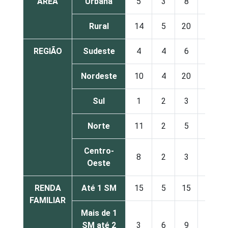
ÁREA
Urbana
5
3
8
7
Rural
14
5
20
11
REGIÃO
Sudeste
4
4
6
7
Nordeste
10
4
20
15
Sul
1
2
3
3
Norte
11
2
5
4
Centro-
8
2
3
5
Oeste
RENDA
Até 1 SM
15
5
15
12
FAMILIAR
Mais de 1
SM até 2
3
6
9
10