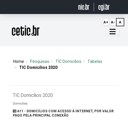
Ir para o conteúdo
A+
A-
A
Página inicial
Home
Pesquisas
TIC Domicílios
Tabelas
TIC Domicílios 2020
TIC Domicílios 2020
Domicílios
A11 - DOMICÍLIOS COM ACESSO À INTERNET, POR VALOR
PAGO PELA PRINCIPAL CONEXÃO