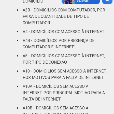
DOMICÍLIO
renda
A2B - DOMICÍLIOS COM COMPUTADOR, POR
Não sabe
3
0
14
5
FAIXA DE QUANTIDADE DE TIPO DE
COMPUTADOR
Não
3
2
5
2
A4 - DOMICÍLIOS COM ACESSO À INTERNET
respondeu
A4B - DOMICÍLIOS, POR PRESENÇA DE
CLASSE
A
0
0
1
1
COMPUTADOR E INTERNET¹
SOCIAL
A5 - DOMICÍLIOS COM ACESSO À INTERNET,
B
1
1
3
3
POR TIPO DE CONEXÃO
C
3
3
7
8
A10 - DOMICÍLIOS SEM ACESSO À INTERNET,
POR MOTIVOS PARA A FALTA DE INTERNET
DE
14
5
17
12
A10A - DOMICÍLIOS SEM ACESSO À
INTERNET, POR PRINCIPAL MOTIVO PARA A
Fonte: CGI.br/NIC.br, Centro Regional de
FALTA DE INTERNET
Estudos para o Desenvolvimento da
A10B - DOMICÍLIOS SEM ACESSO À
Sociedade da Informação (Cetic.br),