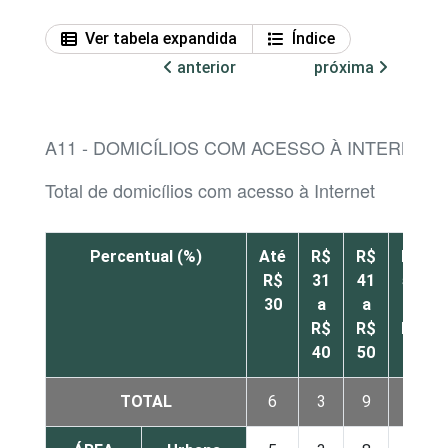
Ver tabela expandida
Índice
anterior
próxima
A11 - DOMICÍLIOS COM ACESSO À INTERNET
Total de domicílios com acesso à Internet
Percentual (%)
Até
R$
R$
R$
R$
31
41
51
30
a
a
a
R$
R$
R$
40
50
60
TOTAL
6
3
9
8