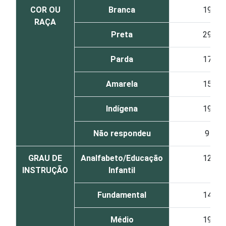
COR OU
Branca
19
RAÇA
Preta
29
Parda
17
Amarela
15
Indígena
19
Não respondeu
9
GRAU DE
Analfabeto/Educação
12
INSTRUÇÃO
Infantil
Fundamental
14
Médio
19