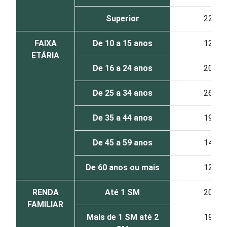
Superior
22
FAIXA
De 10 a 15 anos
12
ETÁRIA
De 16 a 24 anos
20
De 25 a 34 anos
26
De 35 a 44 anos
19
De 45 a 59 anos
14
De 60 anos ou mais
12
RENDA
Até 1 SM
20
FAMILIAR
Mais de 1 SM até 2
19