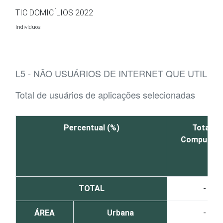
Ir para o conteúdo
TIC DOMICÍLIOS 2022
Indivíduos
L5 - NÃO USUÁRIOS DE INTERNET QUE UTILIZ
Total de usuários de aplicações selecionadas
Percentual (%)
Total -
Computad
TOTAL
-
ÁREA
Urbana
-